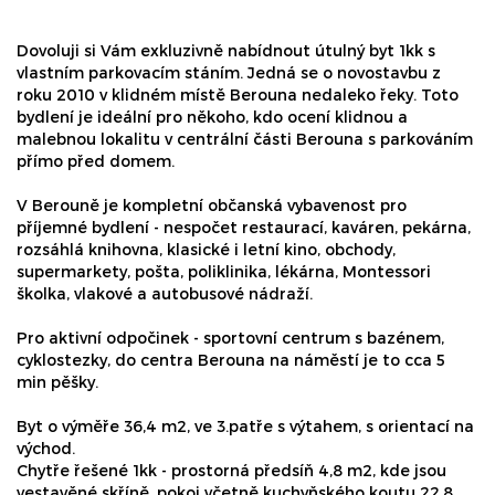
Dovoluji si Vám exkluzivně nabídnout útulný byt 1kk s
vlastním parkovacím stáním. Jedná se o novostavbu z
roku 2010 v klidném místě Berouna nedaleko řeky. Toto
bydlení je ideální pro někoho, kdo ocení klidnou a
malebnou lokalitu v centrální části Berouna s parkováním
přímo před domem.
V Berouně je kompletní občanská vybavenost pro
příjemné bydlení - nespočet restaurací, kaváren, pekárna,
rozsáhlá knihovna, klasické i letní kino, obchody,
supermarkety, pošta, poliklinika, lékárna, Montessori
školka, vlakové a autobusové nádraží.
Pro aktivní odpočinek - sportovní centrum s bazénem,
cyklostezky, do centra Berouna na náměstí je to cca 5
min pěšky.
Byt o výměře 36,4 m2, ve 3.patře s výtahem, s orientací na
východ.
Chytře řešené 1kk - prostorná předsíň 4,8 m2, kde jsou
vestavěné skříně, pokoj včetně kuchyňského koutu 22,8