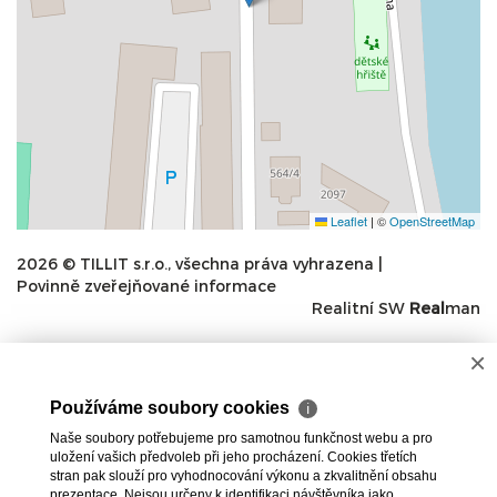
Leaflet
|
©
OpenStreetMap
2026 © TILLIT s.r.o., všechna práva vyhrazena |
Povinně zveřejňované informace
Realitní SW
Real
man
×
Používáme soubory cookies
ℹ
Naše soubory potřebujeme pro samotnou funkčnost webu a pro
uložení vašich předvoleb při jeho procházení. Cookies třetích
stran pak slouží pro vyhodnocování výkonu a zkvalitnění obsahu
prezentace. Nejsou určeny k identifikaci návštěvníka jako