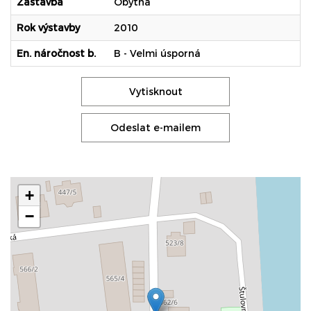
Zástavba
Obytná
Rok výstavby
2010
En. náročnost b.
B - Velmi úsporná
Vytisknout
Odeslat e-mailem
+
−