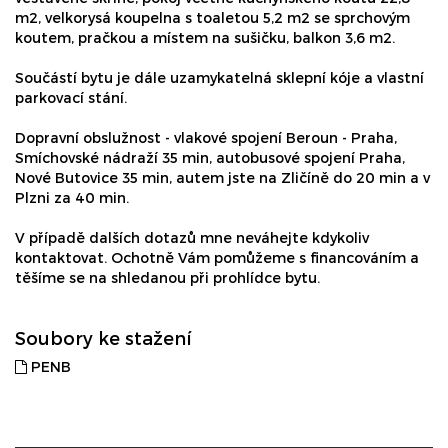
m2, velkorysá koupelna s toaletou 5,2 m2 se sprchovým
koutem, pračkou a místem na sušičku, balkon 3,6 m2.
Součástí bytu je dále uzamykatelná sklepní kóje a vlastní
parkovací stání.
Dopravní obslužnost - vlakové spojení Beroun - Praha,
Smíchovské nádraží 35 min, autobusové spojení Praha,
Nové Butovice 35 min, autem jste na Zličíně do 20 min a v
Plzni za 40 min.
V případě dalších dotazů mne neváhejte kdykoliv
kontaktovat. Ochotně Vám pomůžeme s financováním a
těšíme se na shledanou při prohlídce bytu.
Soubory ke stažení
PENB