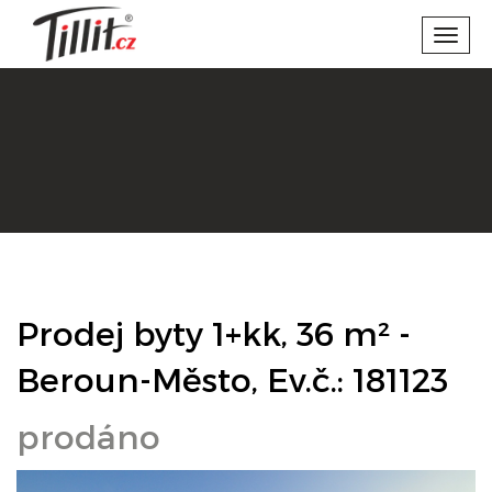
Toggl
navig
Prodej byty 1+kk, 36 m² -
Beroun-Město, Ev.č.: 181123
prodáno