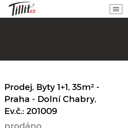
Toggl
navig
Prodej, Byty 1+1, 35m² -
Praha - Dolní Chabry,
Ev.č.: 201009
prodáno