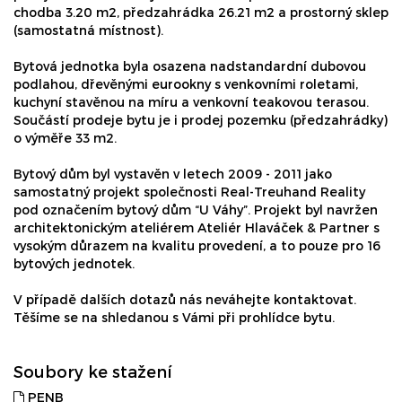
chodba 3.20 m2, předzahrádka 26.21 m2 a prostorný sklep
(samostatná místnost).
Bytová jednotka byla osazena nadstandardní dubovou
podlahou, dřevěnými eurookny s venkovními roletami,
kuchyní stavěnou na míru a venkovní teakovou terasou.
Součástí prodeje bytu je i prodej pozemku (předzahrádky)
o výměře 33 m2.
Bytový dům byl vystavěn v letech 2009 - 2011 jako
samostatný projekt společnosti Real-Treuhand Reality
pod označením bytový dům “U Váhy”. Projekt byl navržen
architektonickým ateliérem Ateliér Hlaváček & Partner s
vysokým důrazem na kvalitu provedení, a to pouze pro 16
bytových jednotek.
V případě dalších dotazů nás neváhejte kontaktovat.
Těšíme se na shledanou s Vámi při prohlídce bytu.
Soubory ke stažení
PENB