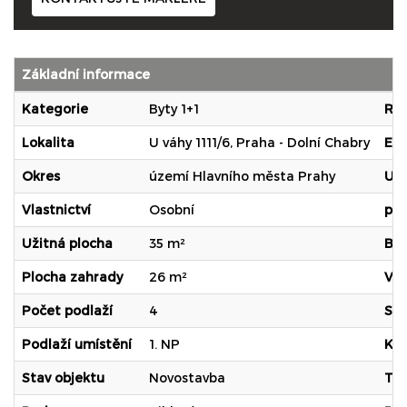
Základní informace
Kategorie
Byty 1+1
Rok
Lokalita
U váhy 1111/6, Praha - Dolní Chabry
En.
Okres
území Hlavního města Prahy
Uka
Vlastnictví
Osobní
pod
Užitná plocha
35 m²
Bez
Plocha zahrady
26 m²
Vý
Počet podlaží
4
Skl
Podlaží umístění
1. NP
Ko
Stav objektu
Novostavba
Te