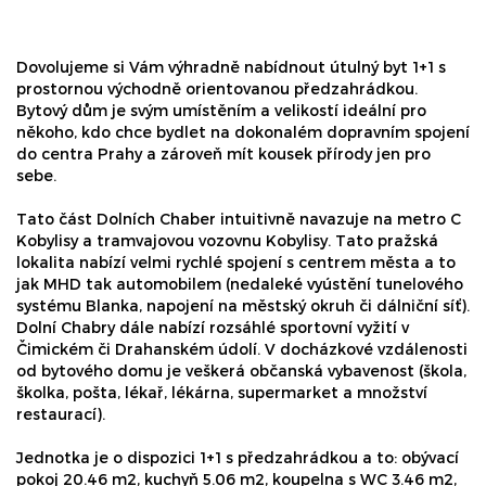
Dovolujeme si Vám výhradně nabídnout útulný byt 1+1 s
prostornou východně orientovanou předzahrádkou.
Bytový dům je svým umístěním a velikostí ideální pro
někoho, kdo chce bydlet na dokonalém dopravním spojení
do centra Prahy a zároveň mít kousek přírody jen pro
sebe.
Tato část Dolních Chaber intuitivně navazuje na metro C
Kobylisy a tramvajovou vozovnu Kobylisy. Tato pražská
lokalita nabízí velmi rychlé spojení s centrem města a to
jak MHD tak automobilem (nedaleké vyústění tunelového
systému Blanka, napojení na městský okruh či dálniční síť).
Dolní Chabry dále nabízí rozsáhlé sportovní vyžití v
Čimickém či Drahanském údolí. V docházkové vzdálenosti
od bytového domu je veškerá občanská vybavenost (škola,
školka, pošta, lékař, lékárna, supermarket a množství
restaurací).
Jednotka je o dispozici 1+1 s předzahrádkou a to: obývací
pokoj 20.46 m2, kuchyň 5.06 m2, koupelna s WC 3.46 m2,