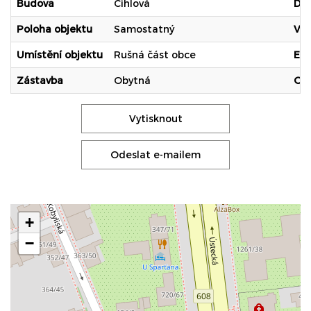
Budova
Cihlová
Do
Poloha objektu
Samostatný
Vo
Umístění objektu
Rušná část obce
Ele
Zástavba
Obytná
Od
Vytisknout
Odeslat e-mailem
+
−